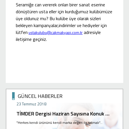
Seramiğe can vererek onları birer sanat eserine
dönüştüren usta eller için kurduğumuz kulübümüze
üye oldunuz mu? Bu kulübe üye olarak sizleri
bekleyen kampanyalar,indirimler ve hediyeler için
lütfen
adresiyle
ustakulubu@cakmakyapi.com.tr
iletişime geçiniz.
GÜNCEL HABERLER
23 Temmuz 2018
02 Hazir
TİMDER Dergisi Haziran Sayısına Konuk Olduk
Basın E
"Herkes kendi ürününü kendi marka değeri ile satmalı"...
Yeni mağaz
k
Basın Eksp