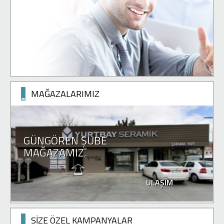
....
rahatça se
MAĞAZALARIMIZ
GÜNGÖREN ŞUBE
MAĞAZAMIZ.
ULAŞIM
SİZE ÖZEL KAMPANYALAR