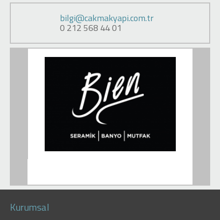
bilgi@cakmakyapi.com.tr
0 212 568 44 01
Kurumsal